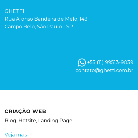
GHETTI
Rua Afonso Bandeira de Melo, 143
Campo Belo, São Paulo - SP
+55 (11) 99513-9039
contato@ghetti.com.br
CRIAÇÃO WEB
Blog, Hotsite, Landing Page
Veja mais