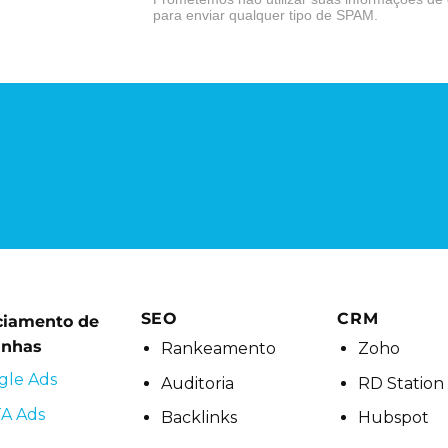
para enviar qualquer tipo de SPAM.
SEO
CRM
ciamento de
nhas
Rankeamento
Zoho
gle Ads
Auditoria
RD Station
A Ads
Backlinks
Hubspot