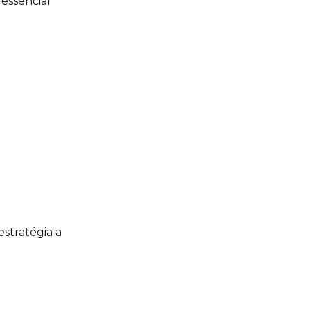
 essencial
e
stratégia a