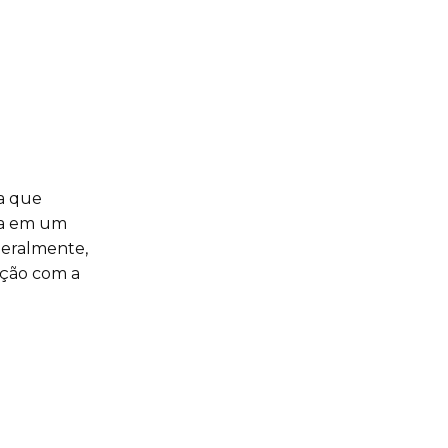
a que
ia em um
Geralmente,
ação com a