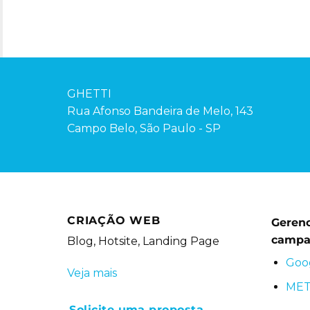
GHETTI
Rua Afonso Bandeira de Melo, 143
Campo Belo, São Paulo - SP
CRIAÇÃO WEB
Geren
campa
Blog, Hotsite, Landing Page
Goo
Veja mais
MET
Solicite uma proposta