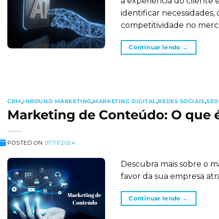
a experiência do cliente 
identificar necessidades,
competitividade no merc
Continuar lendo
→
CRM
,
INBOUND MARKETING
,
MARKETING DIGITAL
,
REDES SOCIAIS
,
SEO
Marketing de Conteúdo: O que 
POSTED ON
07/11/2024
Descubra mais sobre o m
favor da sua empresa at
Continuar lendo
→